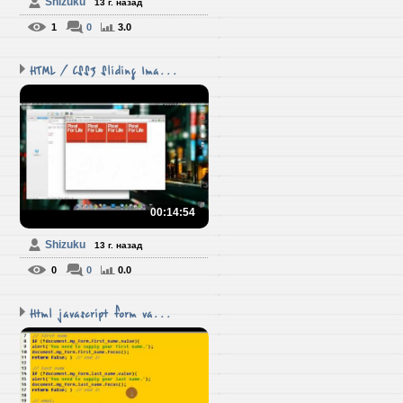
Shizuku
13 г. назад
1
0
3.0
HTML / CSS3 Sliding Ima...
00:14:54
Shizuku
13 г. назад
0
0
0.0
Html javascript form va...