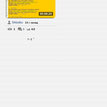
00:08:20
Shizuku
13 г. назад
1
0
4.0
1-3