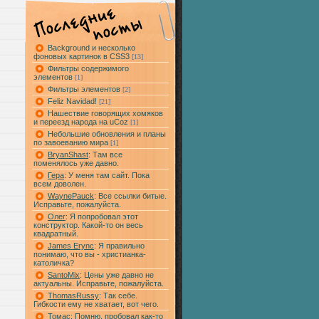
Background и несколько
фоновых картинок в CSS3
[13]
Фильтры содержимого
элементов
[1]
Фильтры элементов
[2]
Feliz Navidad!
[21]
Нашествие говорящих хомяков
и переезд народа на uCoz
[1]
Небольшие обновления и планы
по завоеванию мира
[1]
BryanShast
: Там все
поменялось уже давно.
Гера
: У меня там сайт. Пока
всем доволен.
WaynePauck
: Все ссылки битые.
Исправьте, пожалуйста.
Олег
: Я попробовал этот
конструктор. Какой-то он весь
квадратный.
James Erync
: Я правильно
понимаю, что вы - христианка-
католичка?
SantoMix
: Цены уже давно не
актуальны. Исправьте, пожалуйста.
ThomasRussy
: Так себе.
Гибкости ему не хватает, вот чего.
Томас
: Помню, пробовал как-то