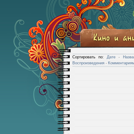
Сортировать по:
Дате
·
Назв
Воспроизведения
·
Комментария