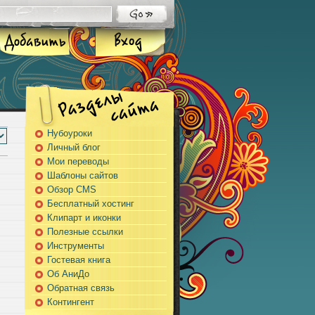
Нубоуроки
Личный блог
Мои переводы
Шаблоны сайтов
Обзор CMS
Бесплатный хостинг
Клипарт и иконки
Полезные ссылки
Инструменты
Гостевая книга
Об АниДо
Обратная связь
Контингент