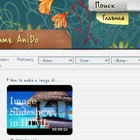
анию
↑
·
Рейтингу
·
м
How to make a image sli...
00:08:52