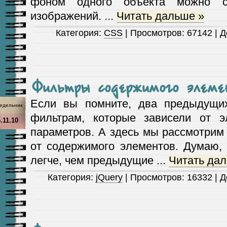
фоном одного объекта можно сд
изображений.
...
Читать дальше »
Категория:
CSS
| Просмотров: 67142 | 
Фильтры содержимого элеме
Если вы помните, два предыдущи
едельник
фильтрам, которые зависели от 
.11.10
параметров. А здесь мы рассмотрим
от содержимого элементов. Думаю,
легче, чем предыдущие
...
Читать да
Категория:
jQuery
| Просмотров: 16332 | 