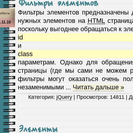
Фильтры элементов
Фильтры элементов предназначены д
уббота
нужных элементов на
HTML
страница
.11.10
поскольку выгоднее обращаться к эл
id
и
class
параметрам. Однако для обращени
страницы (где мы сами не можем р
фильтры могут оказаться очень пол
незаменимыми
...
Читать дальше »
Категория:
jQuery
| Просмотров: 14811 | 
Элементы