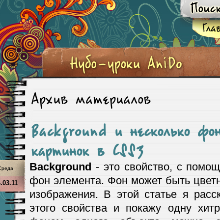
Архив материалов
Background и несколько фо
картинок в CSS3
Background
- это свойство, с помо
Среда
фон элемента. Фон может быть цве
.03.11
изображения. В этой статье я расс
этого свойства и покажу одну хит