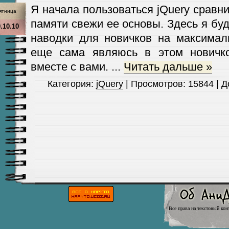
Я начала пользоваться jQuery сравни
ятница
памяти свежи ее основы. Здесь я б
.10.10
наводки для новичков на максимал
еще сама являюсь в этом новичко
вместе с вами.
...
Читать дальше »
Категория:
jQuery
| Просмотров: 15844 | 
Все права на текстовый кон