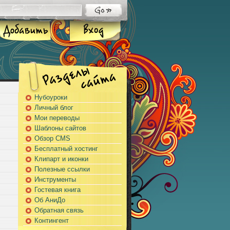
Нубоуроки
Личный блог
Мои переводы
Шаблоны сайтов
Обзор CMS
Бесплатный хостинг
Клипарт и иконки
Полезные ссылки
Инструменты
Гостевая книга
Об АниДо
Обратная связь
Контингент