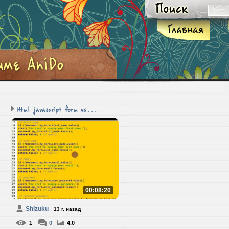
Html javascript form va...
00:08:20
Shizuku
13 г. назад
1
0
4.0