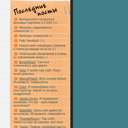
Background и несколько
фоновых картинок в CSS3
[13]
Фильтры содержимого
элементов
[1]
Фильтры элементов
[2]
Feliz Navidad!
[21]
Нашествие говорящих хомяков
и переезд народа на uCoz
[1]
Небольшие обновления и планы
по завоеванию мира
[1]
BryanShast
: Там все
поменялось уже давно.
Гера
: У меня там сайт. Пока
всем доволен.
WaynePauck
: Все ссылки битые.
Исправьте, пожалуйста.
Олег
: Я попробовал этот
конструктор. Какой-то он весь
квадратный.
James Erync
: Я правильно
понимаю, что вы - христианка-
католичка?
SantoMix
: Цены уже давно не
актуальны. Исправьте, пожалуйста.
ThomasRussy
: Так себе.
Гибкости ему не хватает, вот чего.
Томас
: Помню, пробовал как-то