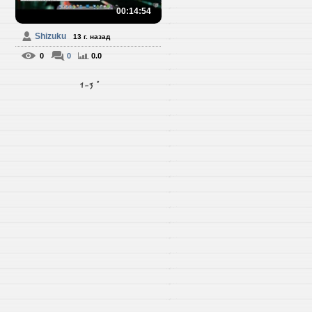
00:14:54
Shizuku
13 г. назад
0
0
0.0
1-3