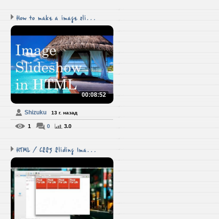
How to make a image sli...
00:08:52
Shizuku
13 г. назад
1
0
3.0
HTML / CSS3 Sliding Ima...