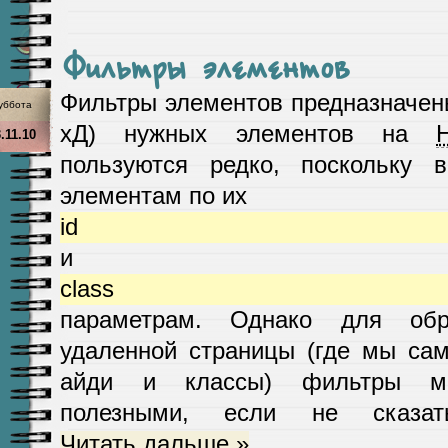
Фильтры элементов
Фильтры элементов предназначен
уббота
хД) нужных элементов на
.11.10
пользуются редко, поскольку 
элементам по их
id
и
class
параметрам. Однако для об
удаленной страницы (где мы са
айди и классы) фильтры мо
полезными, если не сказа
Читать дальше »