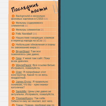
Background и несколько
фоновых картинок в CSS3
[13]
Фильтры содержимого
элементов
[1]
Фильтры элементов
[2]
Feliz Navidad!
[21]
Нашествие говорящих хомяков
и переезд народа на uCoz
[1]
Небольшие обновления и планы
по завоеванию мира
[1]
BryanShast
: Там все
поменялось уже давно.
Гера
: У меня там сайт. Пока
всем доволен.
WaynePauck
: Все ссылки битые.
Исправьте, пожалуйста.
Олег
: Я попробовал этот
конструктор. Какой-то он весь
квадратный.
James Erync
: Я правильно
понимаю, что вы - христианка-
католичка?
SantoMix
: Цены уже давно не
актуальны. Исправьте, пожалуйста.
ThomasRussy
: Так себе.
Гибкости ему не хватает, вот чего.
Томас
: Помню, пробовал как-то