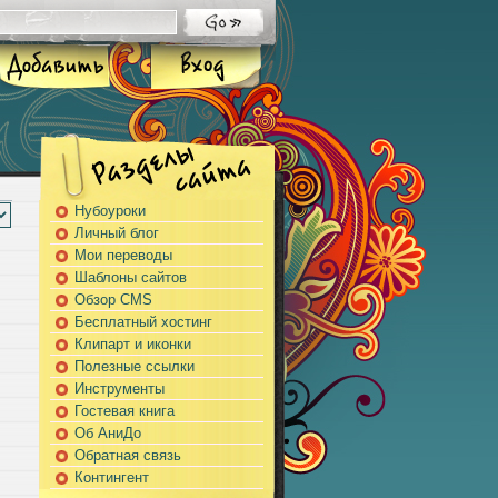
Нубоуроки
Личный блог
Мои переводы
Шаблоны сайтов
Обзор CMS
Бесплатный хостинг
Клипарт и иконки
Полезные ссылки
Инструменты
Гостевая книга
Об АниДо
Обратная связь
Контингент