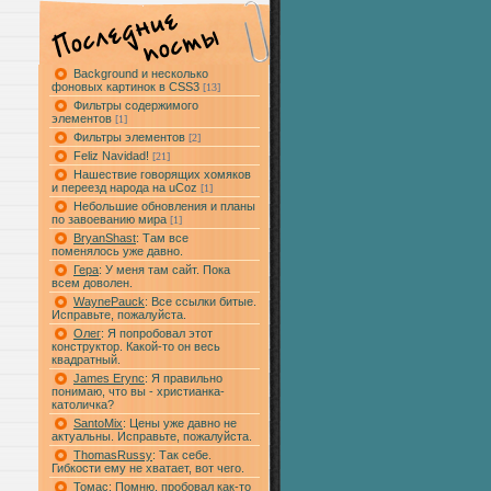
Background и несколько
фоновых картинок в CSS3
[13]
Фильтры содержимого
элементов
[1]
Фильтры элементов
[2]
Feliz Navidad!
[21]
Нашествие говорящих хомяков
и переезд народа на uCoz
[1]
Небольшие обновления и планы
по завоеванию мира
[1]
BryanShast
: Там все
поменялось уже давно.
Гера
: У меня там сайт. Пока
всем доволен.
WaynePauck
: Все ссылки битые.
Исправьте, пожалуйста.
Олег
: Я попробовал этот
конструктор. Какой-то он весь
квадратный.
James Erync
: Я правильно
понимаю, что вы - христианка-
католичка?
SantoMix
: Цены уже давно не
актуальны. Исправьте, пожалуйста.
ThomasRussy
: Так себе.
Гибкости ему не хватает, вот чего.
Томас
: Помню, пробовал как-то