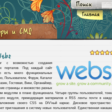
Webs
г с возможнстью создания
ых порталов. Под каждый сайт
то есть много функциональных
ео, Пользователи, Форум, Каталог
азин, Гостевая, Вики, Органайзер,
кие страницы и множество разных
ым модулям в плане функционала. Четыре группы пользователей, тонк
дого модуля, премодерация материалов и RSS ленты почти в кажд
аложение своего CSS на DIV'ный каркас. Дисковое пространство
ет приглашения в систему новых пользователей. Единственная какашка