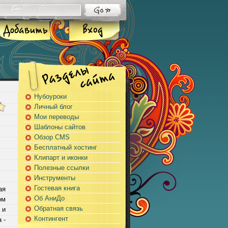
Нубоуроки
Личный блог
Мои переводы
Шаблоны сайтов
Обзор CMS
Бесплатный хостинг
Клипарт и иконки
Полезные ссылки
Инструменты
Гостевая книга
ая
Об АниДо
ом
Обратная связь
 и
Контингент
 -