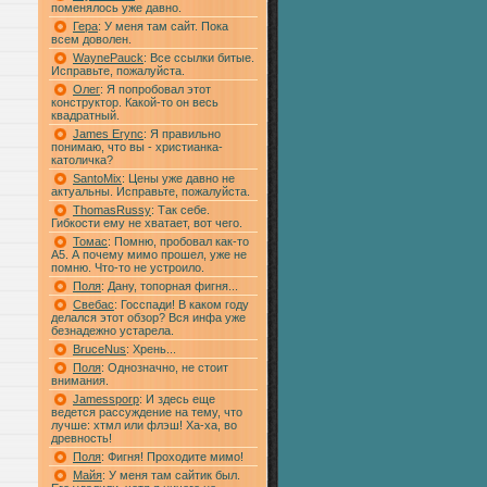
поменялось уже давно.
Гера
: У меня там сайт. Пока
всем доволен.
WaynePauck
: Все ссылки битые.
Исправьте, пожалуйста.
Олег
: Я попробовал этот
конструктор. Какой-то он весь
квадратный.
James Erync
: Я правильно
понимаю, что вы - христианка-
католичка?
SantoMix
: Цены уже давно не
актуальны. Исправьте, пожалуйста.
ThomasRussy
: Так себе.
Гибкости ему не хватает, вот чего.
Томас
: Помню, пробовал как-то
А5. А почему мимо прошел, уже не
помню. Что-то не устроило.
Поля
: Дану, топорная фигня...
Свебас
: Госспади! В каком году
делался этот обзор? Вся инфа уже
безнадежно устарела.
BruceNus
: Хрень...
Поля
: Однозначно, не стоит
внимания.
Jamessporp
: И здесь еще
ведется рассуждение на тему, что
лучше: хтмл или флэш! Ха-ха, во
древность!
Поля
: Фигня! Проходите мимо!
Майя
: У меня там сайтик был.