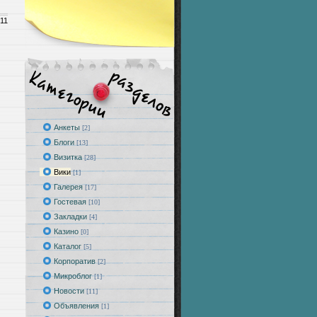
.11
Анкеты
[2]
Блоги
[13]
Визитка
[28]
Вики
[1]
Галерея
[17]
Гостевая
[10]
Закладки
[4]
Казино
[0]
Каталог
[5]
Корпоратив
[2]
Микроблог
[1]
Новости
[11]
Объявления
[1]