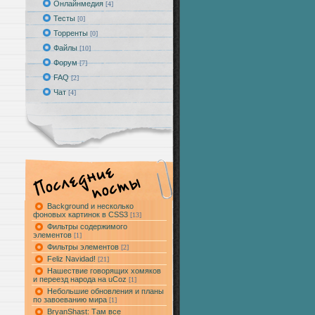
Онлайнмедия
[4]
Тесты
[0]
Торренты
[0]
Файлы
[10]
Форум
[7]
FAQ
[2]
Чат
[4]
Background и несколько
фоновых картинок в CSS3
[13]
Фильтры содержимого
элементов
[1]
Фильтры элементов
[2]
Feliz Navidad!
[21]
Нашествие говорящих хомяков
и переезд народа на uCoz
[1]
Небольшие обновления и планы
по завоеванию мира
[1]
BryanShast
: Там все