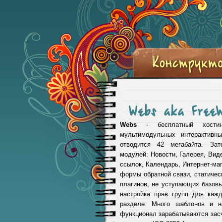
Webs aka Free
Webs
- бесплатный хостин
мультимодульных интерактивн
отводится 42 мегабайта. За
модулей: Новости, Галерея, Вид
ссылок, Календарь, Интернет-маг
формы обратной связи, статичес
плагинов, не уступающих базов
настройка прав групп для каж
разделе. Много шаблонов и н
функционал зарабатываются засч