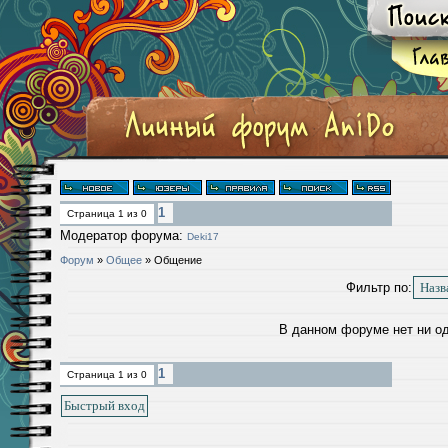
1
Страница
1
из
0
Модератор форума:
Deki17
Форум
»
Общее
»
Общение
Фильтр по:
В данном форуме нет ни о
1
Страница
1
из
0