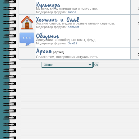
Культура
Музыка, кино, литература и искусство.
Модератор форума:
Tasha
Хостинг и SaaS
Хостинг сайтов, медии и разные онлайн сервисы.
Модератор форума:
damvrot
Общение
Дискуссии на свободные темы, флуд.
Модератор форума:
Deki17
Архив
[Архив]
Свалка тем, потерявших актуальность.