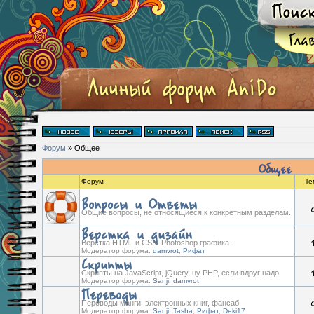
Форум
»
Общее
Общее
Форум
Те
Вопросы и Ответы
Общие вопросы, не относящиеся к конкретным разделам.
Верстка и дизайн
Верстка HTML и CSS, Photoshop графика.
Модератор форума:
damvrot
,
Рифат
Скрипты
Скрипты на JavaScript, jQuery, ну PHP, если вдруг надо.
Модератор форума:
Sanji
,
damvrot
Переводы
Переводы манги, электронных книг, фансаб.
Модератор форума:
Sanji
,
Tasha
,
Рифат
,
Deki17