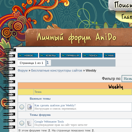
1
Страница
1
из
1
Форум
»
Бесплатные конструкторы сайтов
»
Weebly
Фильтр по:
Weebly
Тема
Важные темы
Как сделать шаблон для Weebly?
Инструкции и список переменных
Темы форума
Google Webmaster Tools
Подтверждение прав на сайт через мета-тег
В этом форуме тем:
2
. На странице показано тем:
2
.