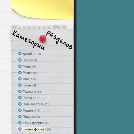
Дизайн
[123]
Шапки
[0]
Меню
[0]
Рамки
[0]
Фон
[358]
Кнопки
[8]
Favicons
[36]
Рейтинг
[13]
Пользователи
[7]
Медали
[48]
Подарки
[0]
Темы форума
[0]
Кнопки форума
[0]