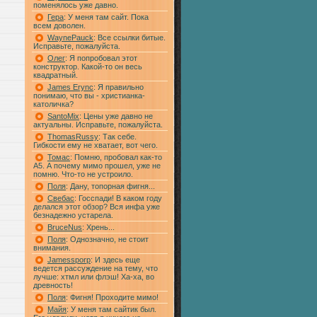
поменялось уже давно.
Гера
: У меня там сайт. Пока
всем доволен.
WaynePauck
: Все ссылки битые.
Исправьте, пожалуйста.
Олег
: Я попробовал этот
конструктор. Какой-то он весь
квадратный.
James Erync
: Я правильно
понимаю, что вы - христианка-
католичка?
SantoMix
: Цены уже давно не
актуальны. Исправьте, пожалуйста.
ThomasRussy
: Так себе.
Гибкости ему не хватает, вот чего.
Томас
: Помню, пробовал как-то
А5. А почему мимо прошел, уже не
помню. Что-то не устроило.
Поля
: Дану, топорная фигня...
Свебас
: Госспади! В каком году
делался этот обзор? Вся инфа уже
безнадежно устарела.
BruceNus
: Хрень...
Поля
: Однозначно, не стоит
внимания.
Jamessporp
: И здесь еще
ведется рассуждение на тему, что
лучше: хтмл или флэш! Ха-ха, во
древность!
Поля
: Фигня! Проходите мимо!
Майя
: У меня там сайтик был.