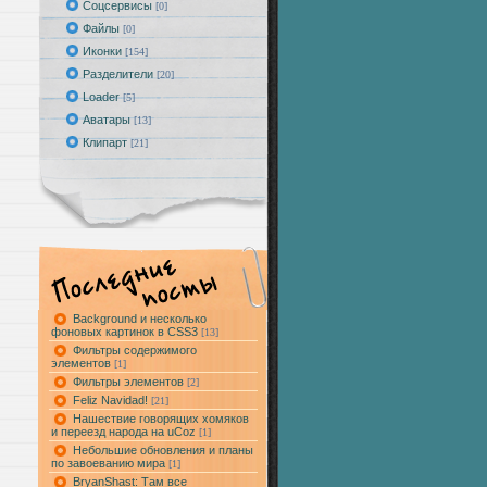
Соцсервисы
[0]
Файлы
[0]
Иконки
[154]
Разделители
[20]
Loader
[5]
Аватары
[13]
Клипарт
[21]
Background и несколько
фоновых картинок в CSS3
[13]
Фильтры содержимого
элементов
[1]
Фильтры элементов
[2]
Feliz Navidad!
[21]
Нашествие говорящих хомяков
и переезд народа на uCoz
[1]
Небольшие обновления и планы
по завоеванию мира
[1]
BryanShast
: Там все