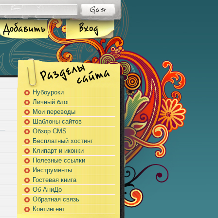
Нубоуроки
Личный блог
Мои переводы
Шаблоны сайтов
Обзор CMS
Бесплатный хостинг
Клипарт и иконки
Полезные ссылки
Инструменты
Гостевая книга
Об АниДо
Обратная связь
Контингент