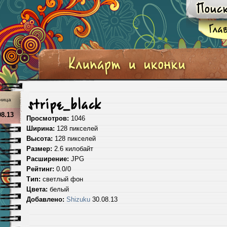
ница
stripe_black
08.13
Просмотров:
1046
Ширина:
128 пикселей
Высота:
128 пикселей
Размер:
2.6 килобайт
Расширение:
JPG
Рейтинг:
0.0/0
Тип:
светлый фон
Цвета:
белый
Добавлено:
Shizuku
30.08.13