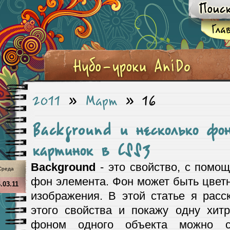
2011
»
Март
»
16
Background и несколько фо
картинок в CSS3
Background
- это свойство, с помо
Среда
фон элемента. Фон может быть цве
.03.11
изображения. В этой статье я расс
этого свойства и покажу одну хит
фоном одного объекта можно сд