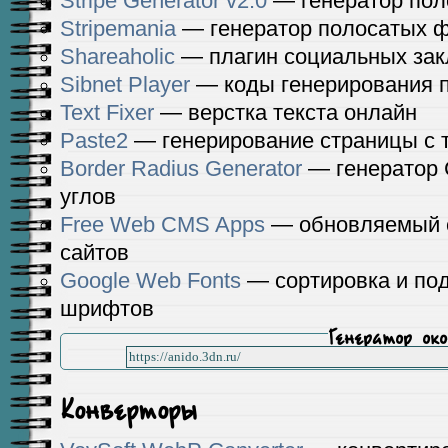
Stripe Generator v2.0
— генератор пол
Stripemania
— генератор полосатых 
Shareaholic
— плагин социальных зак
Sibnet Player
— коды генерирования пл
Text Fixer
— верстка текста онлайн
Paste2
— генерирование страницы с т
Border Radius Generator
— генератор 
углов
Free Web CMS Apps
— обновляемый с
сайтов
Google Web Fonts
— сортировка и под
шрифтов
Генератор око
Конверторы