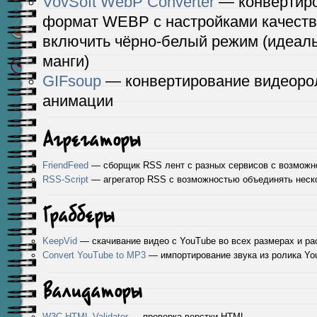
VovSoft WebP Converter
— конвертиро
формат WEBP с настройками качеств
включить чёрно-белый режим (идеаль
манги)
GIFsoup
— конвертирование видеорол
анимации
Агрегаторы
FriendFeed
— сборщик RSS лент с разных сервисов с возможн
RSS-Script
— агрегатор RSS с возможностью объединять неско
Грабберы
KeepVid
— скачивание видео с YouTube во всех размерах и р
Convert YouTube to MP3
— импортирование звука из ролика Y
Валидаторы
W3C HTML Validator
— проверка верстки HTML