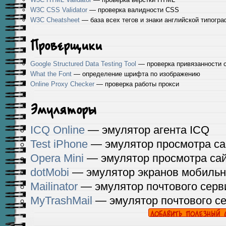
W3C CSS Validator
— проверка валидности CSS
W3C Cheatsheet
— база всех тегов и знаки английской типогр
Проверщики
Google Structured Data Testing Tool
— проверка привязанности с
What the Font
— определение шрифта по изображению
Online Proxy Checker
— проверка работы прокси
Эмуляторы
ICQ Online
— эмулятор агента ICQ
Test iPhone
— эмулятор просмотра сай
Opera Mini
— эмулятор просмотра сай
dotMobi
— эмулятор экранов мобиль
Mailinator
— эмулятор почтового серв
MyTrashMail
— эмулятор почтового с