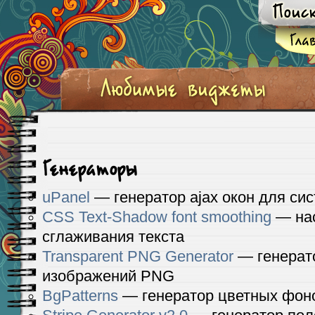
Генераторы
uPanel
— генератор ajax окон для си
CSS Text-Shadow font smoothing
— нас
сглаживания текста
Transparent PNG Generator
— генерат
изображений PNG
BgPatterns
— генератор цветных фон