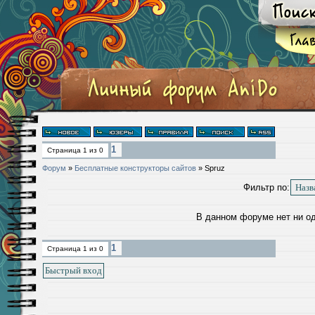
1
Страница
1
из
0
Форум
»
Бесплатные конструкторы сайтов
»
Spruz
Фильтр по:
В данном форуме нет ни о
1
Страница
1
из
0