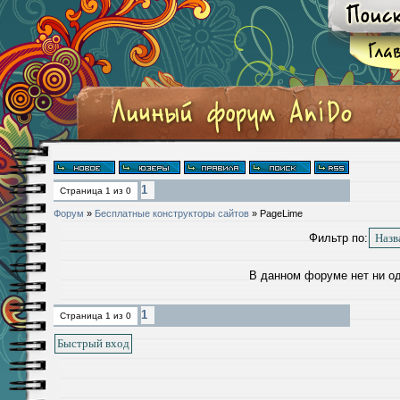
1
Страница
1
из
0
Форум
»
Бесплатные конструкторы сайтов
»
PageLime
Фильтр по:
В данном форуме нет ни о
1
Страница
1
из
0