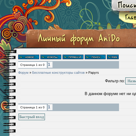
1
Страница
1
из
0
Форум
»
Бесплатные конструкторы сайтов
»
Papyrs
Фильтр по:
В данном форуме нет ни о
1
Страница
1
из
0