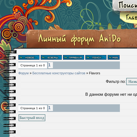
1
Страница
1
из
0
Форум
»
Бесплатные конструкторы сайтов
»
Flavors
Фильтр по:
В данном форуме нет ни о
1
Страница
1
из
0