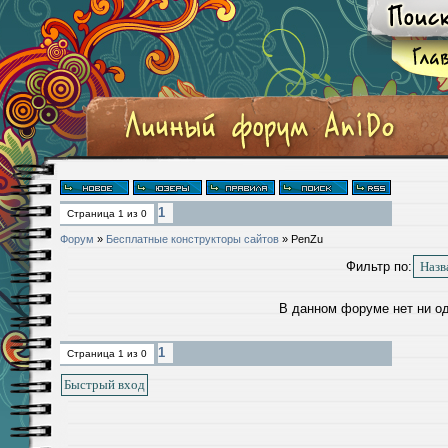
1
Страница
1
из
0
Форум
»
Бесплатные конструкторы сайтов
»
PenZu
Фильтр по:
В данном форуме нет ни о
1
Страница
1
из
0