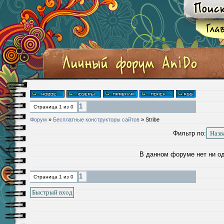
1
Страница
1
из
0
Форум
»
Бесплатные конструкторы сайтов
»
Stribe
Фильтр по:
В данном форуме нет ни о
1
Страница
1
из
0