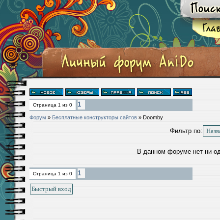
1
Страница
1
из
0
Форум
»
Бесплатные конструкторы сайтов
»
Doomby
Фильтр по:
В данном форуме нет ни о
1
Страница
1
из
0