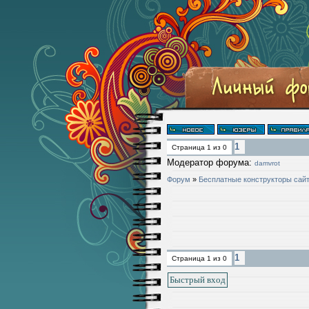
1
Страница
1
из
0
Модератор форума:
damvrot
Форум
»
Бесплатные конструкторы сай
1
Страница
1
из
0