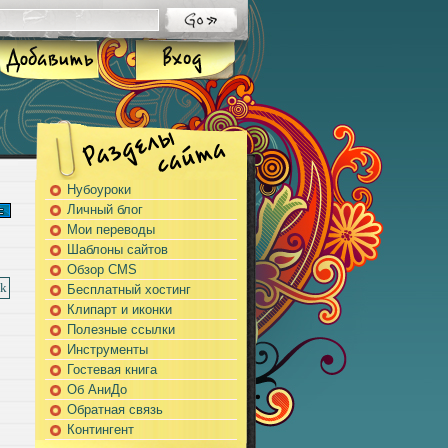
Нубоуроки
Личный блог
Мои переводы
Шаблоны сайтов
Обзор CMS
Бесплатный хостинг
Клипарт и иконки
Полезные ссылки
Инструменты
Гостевая книга
Об АниДо
Обратная связь
Контингент