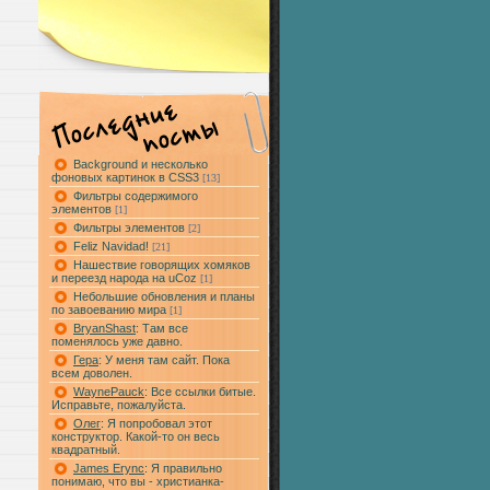
Background и несколько
фоновых картинок в CSS3
[13]
Фильтры содержимого
элементов
[1]
Фильтры элементов
[2]
Feliz Navidad!
[21]
Нашествие говорящих хомяков
и переезд народа на uCoz
[1]
Небольшие обновления и планы
по завоеванию мира
[1]
BryanShast
: Там все
поменялось уже давно.
Гера
: У меня там сайт. Пока
всем доволен.
WaynePauck
: Все ссылки битые.
Исправьте, пожалуйста.
Олег
: Я попробовал этот
конструктор. Какой-то он весь
квадратный.
James Erync
: Я правильно
понимаю, что вы - христианка-