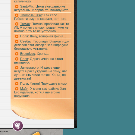
католичка?
SantoMix
: Цены уже давно не
актуальны. Исправьте, пожалуйста.
ThomasRussy
: Так себе.
Гибкости ему не хватает, вот чего.
Томас
: Помню, пробовал как-то
А5. А почему мимо прошел, уже не
помню. Что-то не устроило.
Поля
: Дану, топорная фигня...
Свебас
: Госспади! В каком году
делался этот обзор? Вся инфа уже
безнадежно устарела.
BruceNus
: Хрень...
Поля
: Однозначно, не стоит
внимания.
Jamessporp
: И здесь еще
ведется рассуждение на тему, что
лучше: хтмл или флэш! Ха-ха, во
древность!
Поля
: Фигня! Проходите мимо!
Майя
: У меня там сайтик был.
Его удалили, хотя я ничего не
нарушала.
етки о