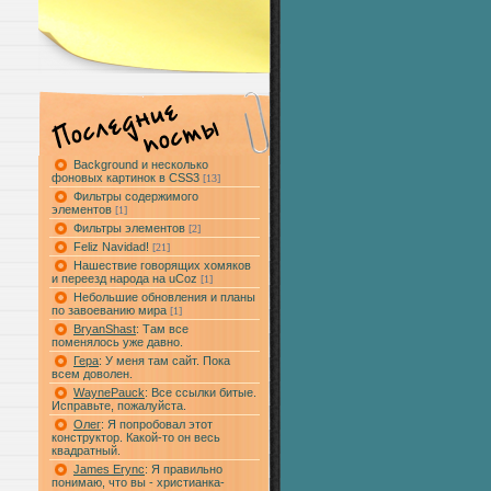
Background и несколько
фоновых картинок в CSS3
[13]
Фильтры содержимого
элементов
[1]
Фильтры элементов
[2]
Feliz Navidad!
[21]
Нашествие говорящих хомяков
и переезд народа на uCoz
[1]
Небольшие обновления и планы
по завоеванию мира
[1]
BryanShast
: Там все
поменялось уже давно.
Гера
: У меня там сайт. Пока
всем доволен.
WaynePauck
: Все ссылки битые.
Исправьте, пожалуйста.
Олег
: Я попробовал этот
конструктор. Какой-то он весь
квадратный.
James Erync
: Я правильно
понимаю, что вы - христианка-