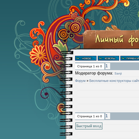
1
Страница
1
из
0
Модератор форума:
Sanji
Форум
»
Бесплатные конструкторы сай
1
Страница
1
из
0