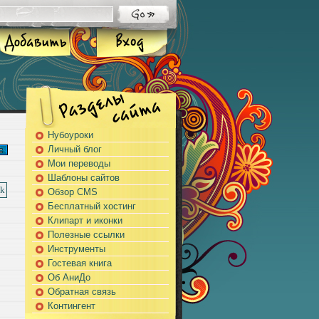
Нубоуроки
Личный блог
Мои переводы
Шаблоны сайтов
Обзор CMS
Бесплатный хостинг
Клипарт и иконки
Полезные ссылки
Инструменты
Гостевая книга
Об АниДо
Обратная связь
Контингент