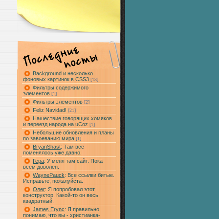
Background и несколько
фоновых картинок в CSS3
[13]
Фильтры содержимого
элементов
[1]
Фильтры элементов
[2]
Feliz Navidad!
[21]
Нашествие говорящих хомяков
и переезд народа на uCoz
[1]
Небольшие обновления и планы
по завоеванию мира
[1]
BryanShast
: Там все
поменялось уже давно.
Гера
: У меня там сайт. Пока
всем доволен.
WaynePauck
: Все ссылки битые.
Исправьте, пожалуйста.
Олег
: Я попробовал этот
конструктор. Какой-то он весь
квадратный.
James Erync
: Я правильно
понимаю, что вы - христианка-