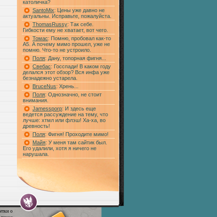
католичка?
SantoMix
: Цены уже давно не
актуальны. Исправьте, пожалуйста.
ThomasRussy
: Так себе.
Гибкости ему не хватает, вот чего.
Томас
: Помню, пробовал как-то
А5. А почему мимо прошел, уже не
помню. Что-то не устроило.
Поля
: Дану, топорная фигня...
Свебас
: Госспади! В каком году
делался этот обзор? Вся инфа уже
безнадежно устарела.
BruceNus
: Хрень...
Поля
: Однозначно, не стоит
внимания.
Jamessporp
: И здесь еще
ведется рассуждение на тему, что
лучше: хтмл или флэш! Ха-ха, во
древность!
Поля
: Фигня! Проходите мимо!
Майя
: У меня там сайтик был.
Его удалили, хотя я ничего не
нарушала.
етки о