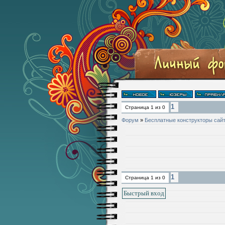
1
Страница
1
из
0
Форум
»
Бесплатные конструкторы сай
1
Страница
1
из
0