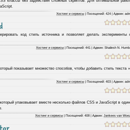
SS классы без задействия сложных скриптов. Для оптимальной рабо
Script.
Хостинг и сервисы
| Посещений: 424 | Админ: ad
d
ерировать код стиль источника и позволяет делать эксперименты 
Хостинг и сервисы
| Посещений: 441 | Админ: Shailesh N. Hum
который показывает множество способов, чтобы добавить стиль текста »
Хостинг и сервисы
| Посещений: 403 | Админ: ad
который упаковывает вместе несколько файлов CSS и JavaScript в один
е.
Хостинг и сервисы
| Посещений: 408 | Админ:
Jankees van Woez
tor