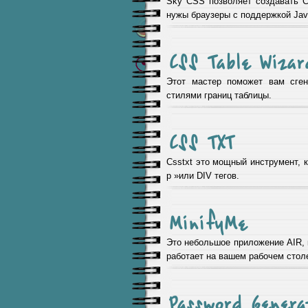
Sky CSS позволяет создавать C
нужы браузеры с поддержкой Java
CSS Table Wizar
Этот мастер поможет вам сген
стилями границ таблицы.
CSS TXT
Csstxt это мощный инструмент, 
р »или DIV тегов.
MinifyMe
Это небольшое приложение AIR, 
работает на вашем рабочем стол
Password Genera