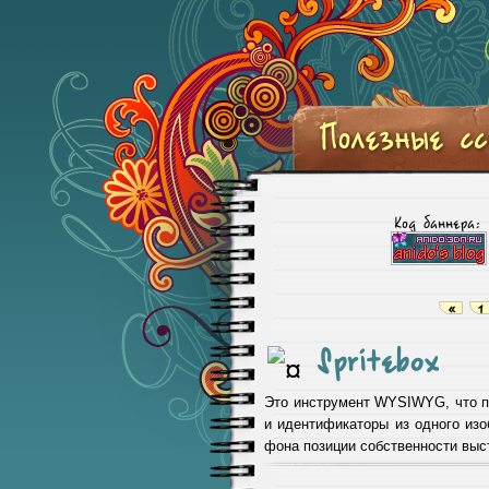
Код баннера:
«
1
Spritebox
Это инструмент WYSIWYG, что по
и идентификаторы из одного изо
фона позиции собственности выст