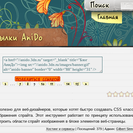
2
...
7
8
9
10
11
...
14
15
»
лезно для веб-дизайнеров, которые хотят быстро создавать CSS клас
бражения спрайта. Этот инструмент работает по принципу использован
роить области спрайт изображения в блоке элементов веб-страницы.
Хостинг и сервисы
| Посещений: 379 | Админ:
Gilbert Sinn