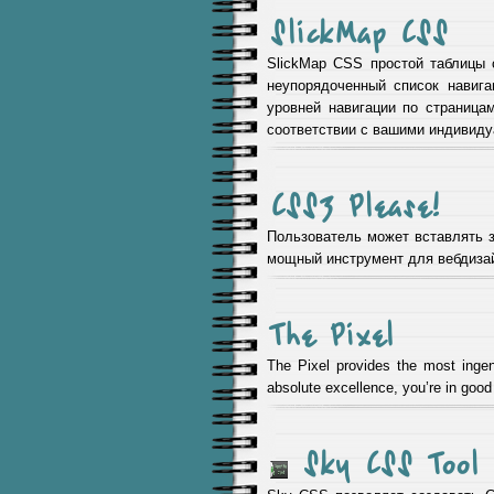
SlickMap CSS
SlickMap CSS простой таблицы 
неупорядоченный список навига
уровней навигации по страница
соответствии с вашими индивиду
CSS3 Please!
Пользователь может вставлять з
мощный инструмент для вебдизай
The Pixel
The Pixel provides the most ingen
absolute excellence, you’re in good
Sky CSS Tool