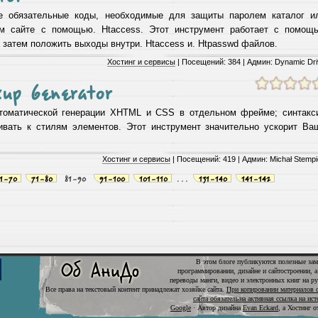
се обязательные коды, необходимые для защиты паролем каталог и
м сайте с помощью. Htaccess. Этот инструмент работает с помощ
затем положить выходы внутри. Htaccess и. Htpasswd файлов.
Хостинг и сервисы
| Посещений: 384 | Админ: Dynamic Dr
up Generator
втоматической генерации XHTML и CSS в отдельном фрейме; синтакс
кивать к стилям элементов. Этот инструмент значительно ускорит Ва
Хостинг и сервисы
| Посещений: 419 | Админ: Michał Stemp
1-70
71-80
81-90
91-100
101-110
...
131-140
141-142
В этом блоге публикуются полезные зам
программировании, дизайне и сайтостроении, а
переводы манги, видео и электронных книг на ру
Все права на текстовый контент принадлежат хозяйке сайта.
При копировании материалов с
сайта обязательна активная ссылка на ист
Google
· Автор дизайна
Evan Eckard
, а
Хостинг 