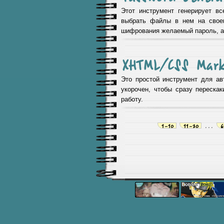
Этот инструмент генерирует в
выбрать файлы в нем на свое
шифрования желаемый пароль, а 
XHTML/CSS Mark
Это простой инструмент для а
укорочен, чтобы сразу переска
работу.
1-10
11-20
...
6