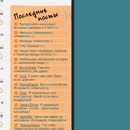
ты
min
Background и несколько
фоновых картинок в CSS3
[13]
Фильтры содержимого
со
элементов
[1]
Фильтры элементов
[2]
Feliz Navidad!
[21]
bad
Нашествие говорящих хомяков
и переезд народа на uCoz
[1]
Небольшие обновления и планы
по завоеванию мира
[1]
BryanShast
: Там все
,«
поменялось уже давно.
Гера
: У меня там сайт. Пока
всем доволен.
min
WaynePauck
: Все ссылки битые.
Исправьте, пожалуйста.
Олег
: Я попробовал этот
конструктор. Какой-то он весь
квадратный.
 и
James Erync
: Я правильно
понимаю, что вы - христианка-
католичка?
ik
SantoMix
: Цены уже давно не
актуальны. Исправьте, пожалуйста.
ThomasRussy
: Так себе.
Гибкости ему не хватает, вот чего.