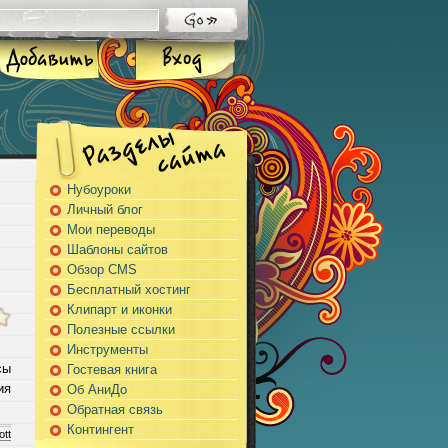
Нубоуроки
Личный блог
Мои переводы
Шаблоны сайтов
Обзор CMS
Бесплатный хостинг
Клипарт и иконки
Полезные ссылки
Инструменты
сы
Гостевая книга
ия
Об АниДо
Обратная связь
Контингент
ott