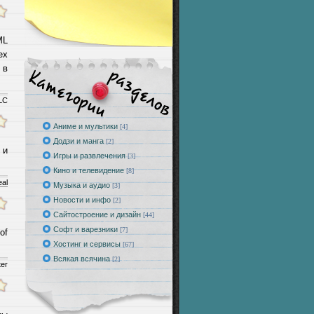
ML
ех
 в
LLC
Аниме и мультики
[4]
Додзи и манга
[2]
 и
Игры и развлечения
[3]
Кино и телевидение
[8]
eal
Музыка и аудио
[3]
Новости и инфо
[2]
Сайтостроение и дизайн
[44]
Софт и варезники
[7]
of
Хостинг и сервисы
[67]
Всякая всячина
[2]
ter