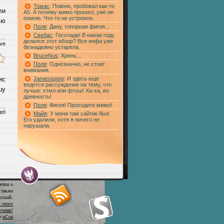
Томас
: Помню, пробовал как-то
ли
А5. А почему мимо прошел, уже не
помню. Что-то не устроило.
ью
Поля
: Дану, топорная фигня...
Свебас
: Госспади! В каком году
делался этот обзор? Вся инфа уже
ive
безнадежно устарела.
BruceNus
: Хрень...
Поля
: Однозначно, не стоит
внимания.
ис
Jamessporp
: И здесь еще
ведется рассуждение на тему, что
шу
лучше: хтмл или флэш! Ха-ха, во
древность!
Поля
: Фигня! Проходите мимо!
ień
Майя
: У меня там сайтик был.
Его удалили, хотя я ничего не
нарушала.
етки о
 также
сский.
 этого
очник!
от
uCoz