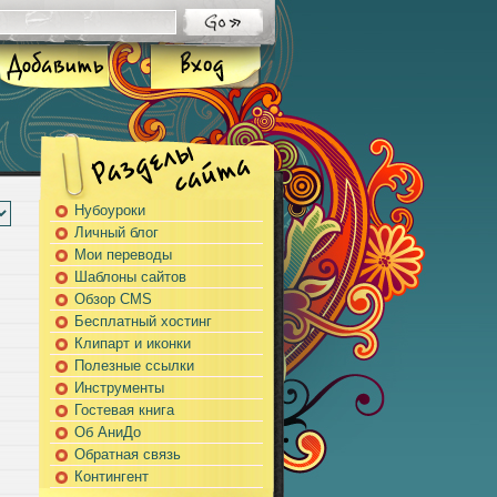
Нубоуроки
Личный блог
Мои переводы
Шаблоны сайтов
Обзор CMS
Бесплатный хостинг
Клипарт и иконки
Полезные ссылки
Инструменты
Гостевая книга
Об АниДо
Обратная связь
Контингент