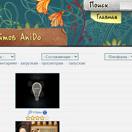
ентариям
·
загрузкам
·
просмотрам
·
запускам
UTube