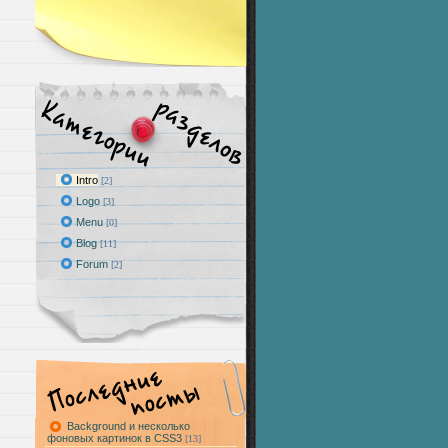
Intro
[2]
Logo
[3]
Menu
[0]
Blog
[11]
Forum
[2]
Background и несколько
фоновых картинок в CSS3
[13]