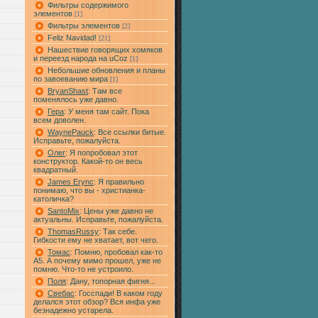
Фильтры содержимого
элементов
[1]
Фильтры элементов
[2]
Feliz Navidad!
[21]
Нашествие говорящих хомяков
и переезд народа на uCoz
[1]
Небольшие обновления и планы
по завоеванию мира
[1]
BryanShast
: Там все
поменялось уже давно.
Гера
: У меня там сайт. Пока
всем доволен.
WaynePauck
: Все ссылки битые.
Исправьте, пожалуйста.
Олег
: Я попробовал этот
конструктор. Какой-то он весь
квадратный.
James Erync
: Я правильно
понимаю, что вы - христианка-
католичка?
SantoMix
: Цены уже давно не
актуальны. Исправьте, пожалуйста.
ThomasRussy
: Так себе.
Гибкости ему не хватает, вот чего.
Томас
: Помню, пробовал как-то
А5. А почему мимо прошел, уже не
помню. Что-то не устроило.
Поля
: Дану, топорная фигня...
Свебас
: Госспади! В каком году
делался этот обзор? Вся инфа уже
безнадежно устарела.