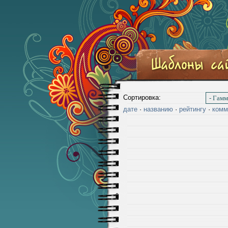
Сортировка:
дате
·
названию
·
рейтингу
·
комм