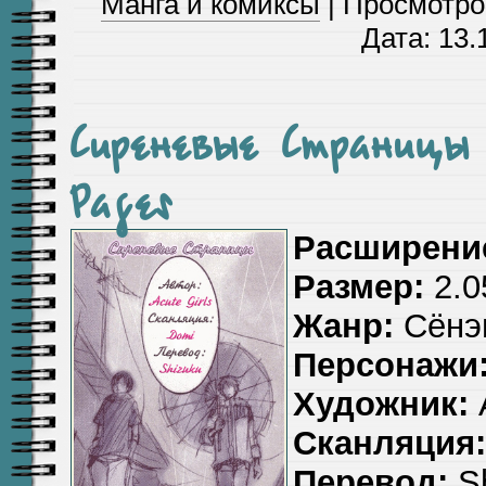
Манга и комиксы
| Просмотров
Дата:
13.
Сиреневые Страницы 
Pages
Расширени
Размер:
2.0
Жанр:
Сёнэн
Персонажи
Художник:
A
Сканляция:
Перевод:
Sh