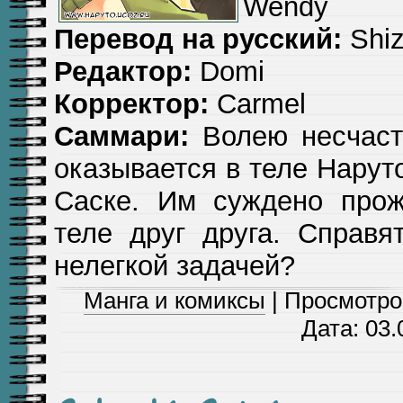
Wendy
Перевод на русский:
Shi
Редактор:
Domi
Корректор:
Carmel
Саммари:
Волею несчаст
оказывается в теле Наруто
Саске. Им суждено прож
теле друг друга. Справя
нелегкой задачей?
Манга и комиксы
| Просмотров
Дата:
03.