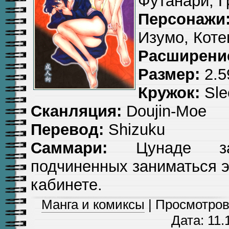
Футанари, 
Персонажи
Изумо, Коте
Расширени
Размер:
2.5
Кружок:
Sle
Сканляция:
Doujin-Moe
Перевод:
Shizuku
Саммари:
Цунаде зас
подчиненных заниматься э
кабинете.
Манга и комиксы
| Просмотров:
Дата:
11.