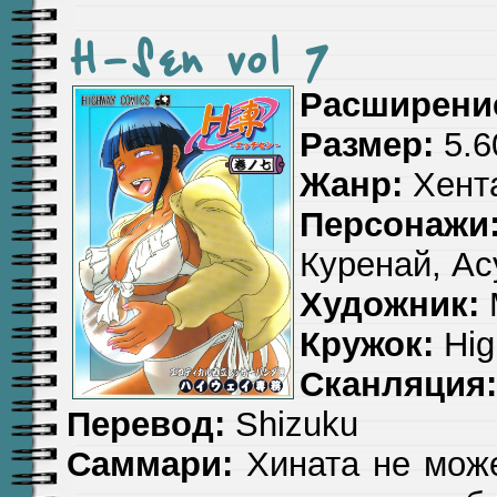
H-Sen vol 7
Расширени
Размер:
5.6
Жанр:
Хента
Персонажи
Куренай, А
Художник:
Кружок:
Hig
Сканляция:
Перевод:
Shizuku
Саммари:
Хината не може