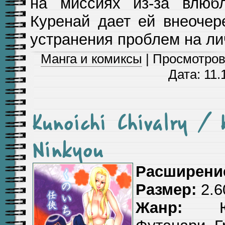
на миссиях из-за влюбл
Куренай дает ей внеоче
устранения проблем на ли
Манга и комиксы
| Просмотров:
Дата:
11.
Kunoichi Chivalry / 
Ninkyou
Расширени
Размер:
2.6
Жанр:
Юри