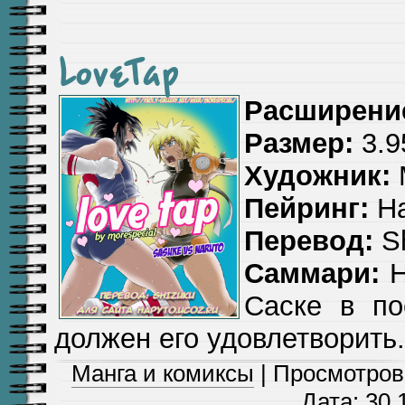
LoveTap
Расширени
Размер:
3.9
Художник:
Пейринг:
На
Перевод:
Sh
Саммари:
Н
Саске в по
должен его удовлетворить.
Манга и комиксы
| Просмотров:
Дата:
30.