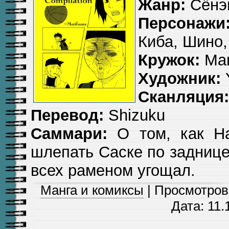
Жанр:
Сёнэн
Персонажи
Киба, Шино,
Кружок:
Mar
Художник:
Сканляция:
Перевод:
Shizuku
Саммари:
О том, как На
шлепать Саске по заднице 
всех раменом угощал.
Манга и комиксы
| Просмотров:
Дата:
11.