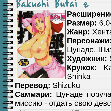
Bakuchi Butai e
Расширени
Размер:
6.0
Жанр:
Хента
Персонажи
Цунаде, Ши
Художник:
Кружок:
Kar
Shinka
Перевод:
Shizuku
Саммари:
Цунаде поруча
миссию - отдать свою дев