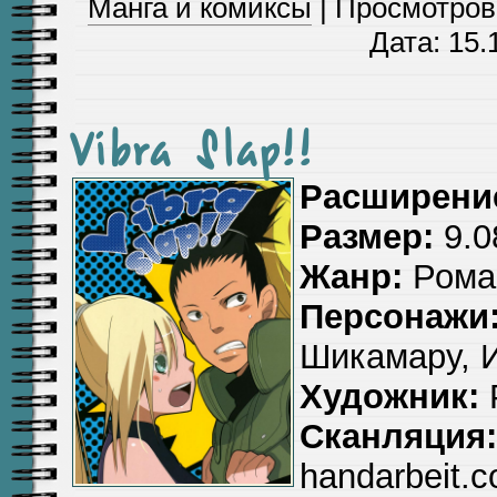
Манга и комиксы
| Просмотров:
Дата:
15.
Vibra Slap!!
Расширени
Размер:
9.0
Жанр:
Рома
Персонажи
Шикамару, И
Художник:
Сканляция:
handarbeit.