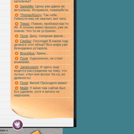
католичка?
SantoMix
: Цены уже давно не
актуальны. Исправьте, пожалуйста.
ThomasRussy
: Так себе.
Гибкости ему не хватает, вот чего.
Томас
: Помню, пробовал как-то
А5. А почему мимо прошел, уже не
помню. Что-то не устроило.
Поля
: Дану, топорная фигня...
Свебас
: Госспади! В каком году
делался этот обзор? Вся инфа уже
безнадежно устарела.
BruceNus
: Хрень...
Поля
: Однозначно, не стоит
внимания.
Jamessporp
: И здесь еще
ведется рассуждение на тему, что
лучше: хтмл или флэш! Ха-ха, во
древность!
Поля
: Фигня! Проходите мимо!
Майя
: У меня там сайтик был.
Его удалили, хотя я ничего не
нарушала.
етки о