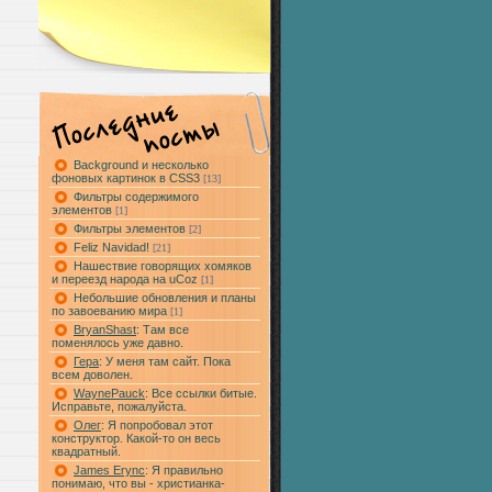
Background и несколько
фоновых картинок в CSS3
[13]
Фильтры содержимого
элементов
[1]
Фильтры элементов
[2]
Feliz Navidad!
[21]
Нашествие говорящих хомяков
и переезд народа на uCoz
[1]
Небольшие обновления и планы
по завоеванию мира
[1]
BryanShast
: Там все
поменялось уже давно.
Гера
: У меня там сайт. Пока
всем доволен.
WaynePauck
: Все ссылки битые.
Исправьте, пожалуйста.
Олег
: Я попробовал этот
конструктор. Какой-то он весь
квадратный.
James Erync
: Я правильно
понимаю, что вы - христианка-