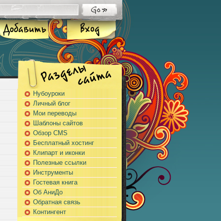
Нубоуроки
Личный блог
Мои переводы
Шаблоны сайтов
Обзор CMS
Бесплатный хостинг
Клипарт и иконки
Полезные ссылки
Инструменты
Гостевая книга
Об АниДо
Обратная связь
Контингент